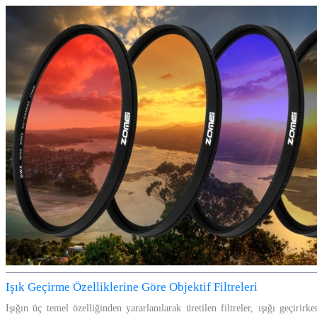
Işık Geçirme Özelliklerine Göre Objektif Filtreleri
Işığın üç temel özelliğinden yararlanılarak üretilen filtreler, ışığı geçirir