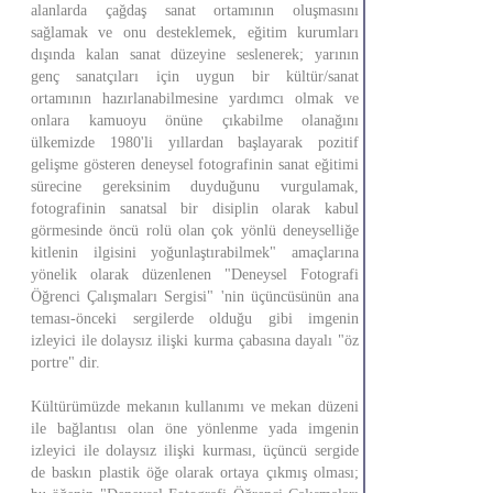
alanlarda çağdaş sanat ortamının oluşmasını
sağlamak ve onu desteklemek, eğitim kurumları
dışında kalan sanat düzeyine seslenerek; yarının
genç sanatçıları için uygun bir kültür/sanat
ortamının hazırlanabilmesine yardımcı olmak ve
onlara kamuoyu önüne çıkabilme olanağını
ülkemizde 1980'li yıllardan başlayarak pozitif
gelişme gösteren deneysel fotografinin sanat eğitimi
sürecine gereksinim duyduğunu vurgulamak,
fotografinin sanatsal bir disiplin olarak kabul
görmesinde öncü rolü olan çok yönlü deneyselliğe
kitlenin ilgisini yoğunlaştırabilmek" amaçlarına
yönelik olarak düzenlenen "Deneysel Fotografi
Öğrenci Çalışmaları Sergisi" 'nin üçüncüsünün ana
teması-önceki sergilerde olduğu gibi imgenin
izleyici ile dolaysız ilişki kurma çabasına dayalı "öz
portre" dir.
Kültürümüzde mekanın kullanımı ve mekan düzeni
ile bağlantısı olan öne yönlenme yada imgenin
izleyici ile dolaysız ilişki kurması, üçüncü sergide
de baskın plastik öğe olarak ortaya çıkmış olması;