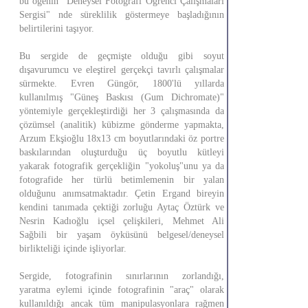
bu öğenin "Deneysel Fotografi Öğrenci Çalışmaları
Sergisi" nde süreklilik göstermeye başladığının
belirtilerini taşıyor.
Bu sergide de geçmişte olduğu gibi soyut
dışavurumcu ve eleştirel gerçekçi tavırlı çalışmalar
sürmekte. Evren Güngör, 1800'lü yıllarda
kullanılmış "Güneş Baskısı (Gum Dichromate)"
yöntemiyle gerçekleştirdiği her 3 çalışmasında da
çözümsel (analitik) kübizme gönderme yapmakta,
Arzum Ekşioğlu 18x13 cm boyutlarındaki öz portre
baskılarından oluşturduğu üç boyutlu kütleyi
yakarak fotografik gerçekliğin "yokoluş"unu ya da
fotografide her türlü betimlemenin bir yalan
olduğunu anımsatmaktadır. Çetin Ergand bireyin
kendini tanımada çektiği zorluğu Aytaç Öztürk ve
Nesrin Kadıoğlu içsel çelişkileri, Mehmet Ali
Sağbili bir yaşam öyküsünü belgesel/deneysel
birlikteliği içinde işliyorlar.
Sergide, fotografinin sınırlarının zorlandığı,
yaratma eylemi içinde fotografinin "araç" olarak
kullanıldığı ancak tüm manipulasyonlara rağmen