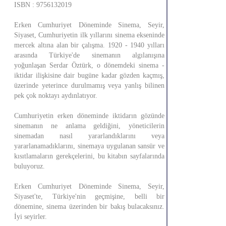
ISBN : 9756132019
Erken Cumhuriyet Döneminde Sinema, Seyir,
Siyaset, Cumhuriyetin ilk yıllarını sinema ekseninde
mercek altına alan bir çalışma. 1920 - 1940 yılları
arasında Türkiye'de sinemanın algılanışına
yoğunlaşan Serdar Öztürk, o dönemdeki sinema -
iktidar ilişkisine dair bugüne kadar gözden kaçmış,
üzerinde yeterince durulmamış veya yanlış bilinen
pek çok noktayı aydınlatıyor.
Cumhuriyetin erken döneminde iktidarın gözünde
sinemanın ne anlama geldiğini, yöneticilerin
sinemadan nasıl yararlandıklarını veya
yararlanamadıklarını, sinemaya uygulanan sansür ve
kısıtlamaların gerekçelerini, bu kitabın sayfalarında
buluyoruz.
Erken Cumhuriyet Döneminde Sinema, Seyir,
Siyaset'te, Türkiye'nin geçmişine, belli bir
dönemine, sinema üzerinden bir bakış bulacaksınız.
İyi seyirler.