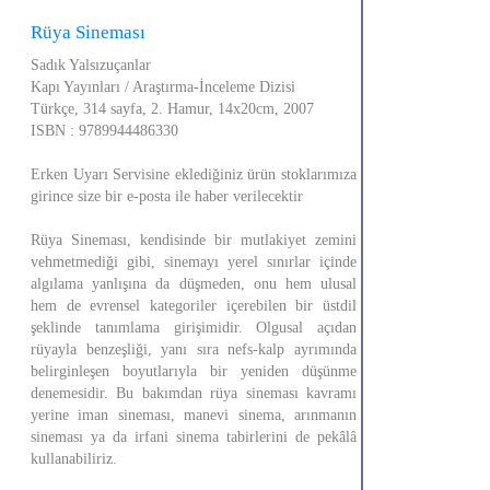
Rüya Sineması
Sadık Yalsızuçanlar
Kapı Yayınları / Araştırma-İnceleme Dizisi
Türkçe, 314 sayfa, 2. Hamur, 14x20cm, 2007
ISBN : 9789944486330
Erken Uyarı Servisine eklediğiniz ürün stoklarımıza
girince size bir e-posta ile haber verilecektir
Rüya Sineması, kendisinde bir mutlakiyet zemini
vehmetmediği gibi, sinemayı yerel sınırlar içinde
algılama yanlışına da düşmeden, onu hem ulusal
hem de evrensel kategoriler içerebilen bir üstdil
şeklinde tanımlama girişimidir. Olgusal açıdan
rüyayla benzeşliği, yanı sıra nefs-kalp ayrımında
belirginleşen boyutlarıyla bir yeniden düşünme
denemesidir. Bu bakımdan rüya sineması kavramı
yerine iman sineması, manevi sinema, arınmanın
sineması ya da irfani sinema tabirlerini de pekâlâ
kullanabiliriz.