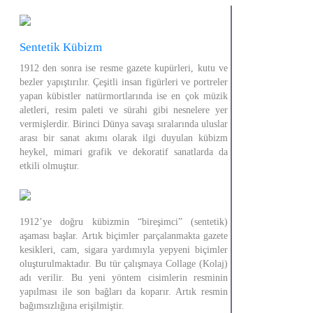
Sentetik Kübizm
1912 den sonra ise resme gazete kupürleri, kutu ve
bezler yapıştırılır. Çeşitli insan figürleri ve portreler
yapan kübistler natürmortlarında ise en çok müzik
aletleri, resim paleti ve sürahi gibi nesnelere yer
vermişlerdir. Birinci Dünya savaşı sıralarında uluslar
arası bir sanat akımı olarak ilgi duyulan kübizm
heykel, mimari grafik ve dekoratif sanatlarda da
etkili olmuştur.
1912’ye doğru kübizmin “bireşimci” (sentetik)
aşaması başlar. Artık biçimler parçalanmakta gazete
kesikleri, cam, sigara yardımıyla yepyeni biçimler
oluşturulmaktadır. Bu tür çalışmaya Collage (Kolaj)
adı verilir. Bu yeni yöntem cisimlerin resminin
yapılması ile son bağları da koparır. Artık resmin
bağımsızlığına erişilmiştir.