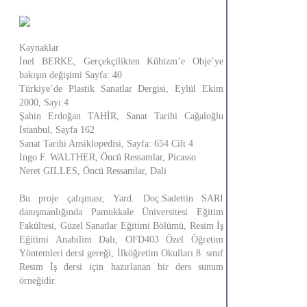
Kaynaklar
İnel BERKE, Gerçekçilikten Kübizm’e Obje’ye
bakışın değişimi Sayfa: 40
Türkiye’de Plastik Sanatlar Dergisi, Eylül Ekim
2000, Sayı:4
Şahin Erdoğan TAHİR, Sanat Tarihi Cağaloğlu
İstanbul, Sayfa 162
Sanat Tarihi Ansiklopedisi, Sayfa: 654 Cilt 4
Ingo F. WALTHER, Öncü Ressamlar, Picasso
Neret GILLES, Öncü Ressamlar, Dali
Bu proje çalışması; Yard. Doç.Sadettin SARI
danışmanlığında Pamukkale Üniversitesi Eğitim
Fakültesi, Güzel Sanatlar Eğitimi Bölümü, Resim İş
Eğitimi Anabilim Dalı, OFD403 Özel Öğretim
Yöntemleri dersi gereği, İlköğretim Okulları 8. sınıf
Resim İş dersi için hazırlanan bir ders sunum
örneğidir.