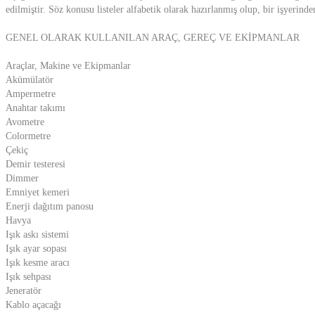
edilmiştir. Söz konusu listeler alfabetik olarak hazırlanmış olup, bir işyerind
GENEL OLARAK KULLANILAN ARAÇ, GEREÇ VE EKİPMANLAR
Araçlar, Makine ve Ekipmanlar
Akümülatör
Ampermetre
Anahtar takımı
Avometre
Colormetre
Çekiç
Demir testeresi
Dimmer
Emniyet kemeri
Enerji dağıtım panosu
Havya
Işık askı sistemi
Işık ayar sopası
Işık kesme aracı
Işık sehpası
Jeneratör
Kablo açacağı