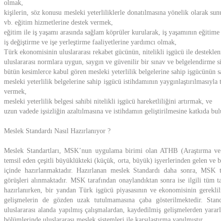
olmak,
kişilerin, söz konusu mesleki yeterliliklerle donatılmasına yönelik olarak su
vb. eğitim hizmetlerine destek vermek,
eğitim ile iş yaşamı arasında sağlam köprüler kurularak, iş yaşamının eğitime i
iş değiştirme ve işe yerleştirme faaliyetlerine yardımcı olmak,
Türk ekonomisinin uluslararası rekabet gücünün, nitelikli işgücü ile destekl
uluslararası normlara uygun, saygın ve güvenilir bir sınav ve belgelendirme 
bütün kesimlerce kabul gören mesleki yeterlilik belgelerine sahip işgücünün s
mesleki yeterlilik belgelerine sahip işgücü istihdamının yaygınlaştırılmasıyla
vermek,
mesleki yeterlilik belgesi sahibi nitelikli işgücü hareketliliğini artırmak, ve
uzun vadede işsizliğin azaltılmasına ve istihdamın geliştirilmesine katkıda bu
Meslek Standardı Nasıl Hazırlanıyor ?
Meslek Standartları, MSK’nun uygulama birimi olan ATHB (Araştırma ve 
temsil eden çeşitli büyüklükteki (küçük, orta, büyük) işyerlerinden gelen ve bi
içinde hazırlanmaktadır. Hazırlanan meslek Standardı daha sonra, MSK ta
görüşleri alınmaktadır. MSK tarafından onaylandıktan sonra ise ilgili tüm t
hazırlanırken, bir yandan Türk işgücü piyasasının ve ekonomisinin gereklili
gelişmelerin de gözden uzak tutulmamasına çaba gösterilmektedir. Stand
uluslararası alanda yapılmış çalışmalardan, kaydedilmiş gelişmelerden yarar
bölümlerinde uluslararası meslek sistemleri ile karşılaştırma yapılmıştır.