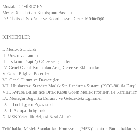
Mustafa DEMİREZEN
Meslek Standartları Komisyonu Başkanı
DPT İktisadi Sektörler ve Koordinasyon Genel Müdürlüğü
İÇİNDEKİLER
I. Meslek Standardı
II. Unvan ve Tanımı
III. Işıkçının Yaptığı Görev ve İşlemler
IV. Genel Olarak Kullanılan Araç, Gereç ve Ekipmanlar
V. Genel Bilgi ve Beceriler
VI. Genel Tutum ve Davranışlar
VII. Uluslararası Standart Meslek Sınıflandırma Sistemi (ISCO-88) ile Karşıl
VIII. Avrupa Birliği’nce Ortak Kabul Gören Meslek Profilleri ile Karşılaştır
IX. Mesleğin Bugünkü Durumu ve Gelecekteki Eğilimler
IX.I. Türk İşgücü Piyasasında
IX.II. Avrupa Birliği’nde
X. MSK Yeterlilik Belgesi Nasıl Alınır?
Telif hakkı, Meslek Standartları Komisyonu (MSK)’na aittir. Bütün hakları s