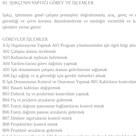
III. IŞIKÇI'NIN YAPTIĞI GÖREV VE İŞLEMLER
Işıkçı, işletmenin genel çalışma prensipleri doğrultusunda, araç, gereç ve e
güvenliği ve çevre koruma düzenlemelerine ve mesleğin verimlilik ve kal
işlemleri yerine getirir.
GÖREVLER İŞLEMLER
A İş Organizasyonu Yapmak A01 Program yönetmeninden işle ilgili bilgi alm
A02 Çalışma alanını incelemek
A03 Kullanılacak teçhizatı belirlemek
A04 Yardımcılarına görev dağılımı yapmak
A05 Işık donanımının çalışma alanına getirilmesini sağlamak
A06 İşçi sağlığı ve iş güvenliği için gerekli önlemleri almak
B Işık Donanımının Kontrol ve Onarımını Yapmak B01 Kabloların kontrolü
B02 Hasarlı kabloları değiştirmek
B03 Elektrik fiş ve prizlerinin kontrolünü yapmak
B04 Fiş ve prizlerin arızalarını gidermek
B05 Enerji dağıtım panosunun bağlantılarını kontrol etmek
B06 Enerji dağıtım panosu arızalarını gidermek
B07 Dimmer sigortalarını kontrol etmek
B08 Projektörleri kontrol etmek
B09 Projektör arızalarını gidermek