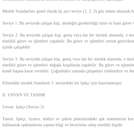
Meslek Standartları genel olarak üç ayrı seviye (1, 2, 3) göz önüne alınarak 
Seviye 1: Bu seviyede çalışan kişi, mesleğin gerektirdiği rutin ve basit görev v
Seviye 2: Bu seviyede çalışan kişi, geniş veya dar bir meslek alanında, o m
nitelikli görev ve işlemleri yapabilir. Bu görev ve işlemleri yerine getirirken
içinde çalışabilir.
Seviye 3: Bu seviyede çalışan kişi, geniş veya dar bir meslek alanında, o me
nitelikli görev ve işlemleri değişik koşullarda yapabilir. Bu görev ve işleml
kendi başına karar verebilir. Çoğunlukla yanında çalışanları yönlendirir ve den
Elinizdeki meslek Standardı 3. seviyedeki bir Işıkçı için hazırlanmıştır.
II. UNVAN VE TANIMI
Unvan: Işıkçı (Seviye 3)
Tanım: Işıkçı, tiyatro, stüdyo ve çekim platolarındaki ışık sistemlerini kur
kullanarak ışıklandırma yapma bilgi ve becerisine sahip nitelikli kişidir.