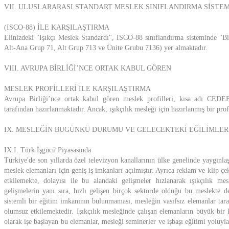
VII. ULUSLARARASI STANDART MESLEK SINIFLANDIRMA SİSTEM
(ISCO-88) İLE KARŞILAŞTIRMA
Elinizdeki "Işıkçı Meslek Standardı", ISCO-88 sınıflandırma sisteminde "Bi
Alt-Ana Grup 71, Alt Grup 713 ve Ünite Grubu 7136) yer almaktadır.
VIII. AVRUPA BİRLİĞİ’NCE ORTAK KABUL GÖREN
MESLEK PROFİLLERİ İLE KARŞILAŞTIRMA
Avrupa Birliği’nce ortak kabul gören meslek profilleri, kısa adı CED
tarafından hazırlanmaktadır. Ancak, ışıkçılık mesleği için hazırlanmış bir pr
IX. MESLEĞİN BUGÜNKÜ DURUMU VE GELECEKTEKİ EĞİLİMLER
IX.I. Türk İşgücü Piyasasında
Türkiye'de son yıllarda özel televizyon kanallarının ülke genelinde yaygınlaş
meslek elemanları için geniş iş imkanları açılmıştır. Ayrıca reklam ve klip ç
etkilemekte, dolayısı ile bu alandaki gelişmeler hızlanarak ışıkçılık
gelişmelerin yanı sıra, hızlı gelişen birçok sektörde olduğu bu meslekte de
sistemli bir eğitim imkanının bulunmaması, mesleğin vasıfsız elemanlar ta
olumsuz etkilemektedir. Işıkçılık mesleğinde çalışan elemanların büyük bir k
olarak işe başlayan bu elemanlar, mesleği seminerler ve işbaşı eğitimi yoluy