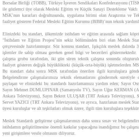
Borsalar Birliği (TOBB), Türkiye İşveren Sendikaları Konfederasyonu (TİS
ile gözlemci üye olarak Mesleki Eğitim ve Küçük Sanayi Destekleme Vakfı 
MSK’nun kararları doğrultusunda, uygulama birimi olan Araştırma ve Te
faaliyet gösteren Federal Mesleki Eğitim Kurumu (BIBB)’nun teknik yardımla
Elinizdeki bu standart, ülkemizde istihdam ve eğitim arasında sağlam köpr
“İstihdam ve Eğitim Projesi”nin sekiz bölümünden biri olan Meslek Stan
çerçevesinde hazırlanmıştır. Söz konusu standart, Işıkçılık meslek dalında 
işlemler ile sahip olması gereken genel bilgi ve becerileri göstermektedir. 
çalışma grubu tarafından, iki gün süren teknik çalışma sonunda oluşturul
faaliyet gösteren değişik büyüklükteki (küçük-orta-büyük) işletmelerden MSK
Bu standart daha sonra MSK tarafından önerilen ilgili kuruluşlara gönder
Belgelendirme çalışmalarımıza teknik elemanlarını göndermek suretiyle de
paylaşan ve elinizdeki bu standardı hazırlamamıza yardım eden; Sayın
Sayın Mehmet DUMLUPINAR (Samanyolu TV), Sayın Uğur KERMAN (Anado
Ankara Televizyonu), Sayın Bekret ULUŞAR (TRT Ankara Televizyonu),
Servet YAZICI (TRT Ankara Televizyonu), ve ayrıca, hazırlanan meslek Stan
üyesi kuruluşlar ve alt teşkilatları olmak üzere, ilgili tüm kuruluşlara teşekkü
Meslek Standardı geliştirme çalışmalarımızı daha sonra sınav ve belgelendirm
istihdamın geliştirilmesine önemli katkılar yapacağına inandığımız bu çalışma
yeni girişimlere vesile olmasını diliyoruz.