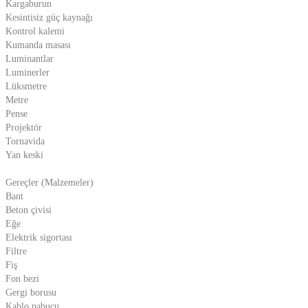
Kargaburun
Kesintisiz güç kaynağı
Kontrol kalemi
Kumanda masası
Luminantlar
Luminerler
Lüksmetre
Metre
Pense
Projektör
Tornavida
Yan keski
Gereçler (Malzemeler)
Bant
Beton çivisi
Eğe
Elektrik sigortası
Filtre
Fiş
Fon bezi
Gergi borusu
Kablo pabucu