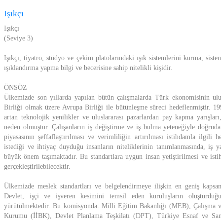
Işıkçı
Işıkçı
(Seviye 3)
Işıkçı, tiyatro, stüdyo ve çekim platolarındaki ışık sistemlerini kurma, siste
ışıklandırma yapma bilgi ve becerisine sahip nitelikli kişidir.
ÖNSÖZ
Ülkemizde son yıllarda yapılan bütün çalışmalarda Türk ekonomisinin ulu
Birliği olmak üzere Avrupa Birliği ile bütünleşme süreci hedeflenmiştir. 199
artan teknolojik yenilikler ve uluslararası pazarlardan pay kapma yarışları
neden olmuştur. Çalışanların iş değiştirme ve iş bulma yeteneğiyle doğrudan 
piyasasının şeffaflaştırılması ve verimliliğin artırılması istihdamla ilgil
istediği ve ihtiyaç duyduğu insanların niteliklerinin tanımlanmasında, iş y
büyük önem taşımaktadır. Bu standartlara uygun insan yetiştirilmesi ve isti
gerçekleştirilebilecektir.
Ülkemizde meslek standartları ve belgelendirmeye ilişkin en geniş kapsa
Devlet, işçi ve işveren kesimini temsil eden kuruluşların oluşturd
yürütülmektedir. Bu komisyonda: Milli Eğitim Bakanlığı (MEB), Çalışma v
Kurumu (İİBK), Devlet Planlama Teşkilatı (DPT), Türkiye Esnaf ve San