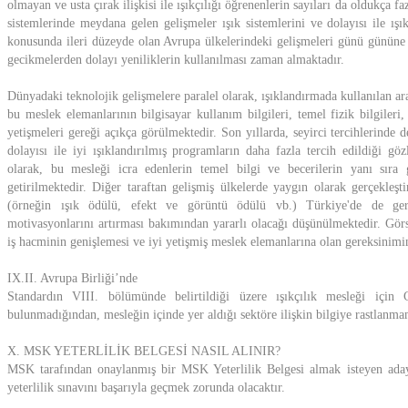
olmayan ve usta çırak ilişkisi ile ışıkçılığı öğrenenlerin sayıları da oldukça
sistemlerinde meydana gelen gelişmeler ışık sistemlerini ve dolayısı ile ışı
konusunda ileri düzeyde olan Avrupa ülkelerindeki gelişmeleri günü gününe t
gecikmelerden dolayı yeniliklerin kullanılması zaman almaktadır.
Dünyadaki teknolojik gelişmelere paralel olarak, ışıklandırmada kullanılan ar
bu meslek elemanlarının bilgisayar kullanım bilgileri, temel fizik bilgileri,
yetişmeleri gereği açıkça görülmektedir. Son yıllarda, seyirci tercihlerinde 
dolayısı ile iyi ışıklandırılmış programların daha fazla tercih edildiği göz
olarak, bu mesleği icra edenlerin temel bilgi ve becerilerin yanı sıra 
getirilmektedir. Diğer taraftan gelişmiş ülkelerde yaygın olarak gerçekleştir
(örneğin ışık ödülü, efekt ve görüntü ödülü vb.) Türkiye'de de gerçe
motivasyonlarını artırması bakımından yararlı olacağı düşünülmektedir. Görse
iş hacminin genişlemesi ve iyi yetişmiş meslek elemanlarına olan gereksinim
IX.II. Avrupa Birliği’nde
Standardın VIII. bölümünde belirtildiği üzere ışıkçılık mesleği için
bulunmadığından, mesleğin içinde yer aldığı sektöre ilişkin bilgiye rastlanmam
X. MSK YETERLİLİK BELGESİ NASIL ALINIR?
MSK tarafından onaylanmış bir MSK Yeterlilik Belgesi almak isteyen ada
yeterlilik sınavını başarıyla geçmek zorunda olacaktır.