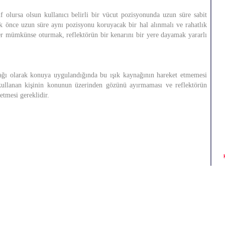
f olursa olsun kullanıcı belirli bir vücut pozisyonunda uzun süre sabit
k önce uzun süre aynı pozisyonu koruyacak bir hal alınmalı ve rahatlık
er mümkünse oturmak, reflektörün bir kenarını bir yere dayamak yararlı
nağı olarak konuya uygulandığında bu ışık kaynağının hareket etmemesi
kullanan kişinin konunun üzerinden gözünü ayırmaması ve reflektörün
 etmesi gereklidir.