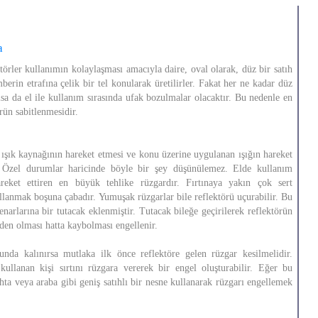
a
törler kullanımın kolaylaşması amacıyla daire, oval olarak, düz bir satıh
berin etrafına çelik bir tel konularak üretilirler. Fakat her ne kadar düz
lsa da el ile kullanım sırasında ufak bozulmalar olacaktır. Bu nedenle en
rün sabitlenmesidir.
 ışık kaynağının hareket etmesi ve konu üzerine uygulanan ışığın hareket
. Özel durumlar haricinde böyle bir şey düşünülemez. Elde kullanım
areket ettiren en büyük tehlike rüzgardır. Fırtınaya yakın çok sert
ullanmak boşuna çabadır. Yumuşak rüzgarlar bile reflektörü uçurabilir. Bu
enarlarına bir tutacak eklenmiştir. Tutacak bileğe geçirilerek reflektörün
den olması hatta kaybolması engellenir.
nda kalınırsa mutlaka ilk önce reflektöre gelen rüzgar kesilmelidir.
kullanan kişi sırtını rüzgara vererek bir engel oluşturabilir. Eğer bu
hta veya araba gibi geniş satıhlı bir nesne kullanarak rüzgarı engellemek