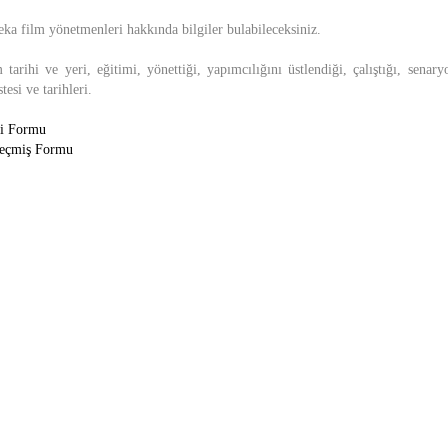
a film yönetmenleri hakkında bilgiler bulabileceksiniz.
arihi ve yeri, eğitimi, yönettiği, yapımcılığını üstlendiği, çalıştığı, senar
stesi ve tarihleri.
gi Formu
geçmiş Formu